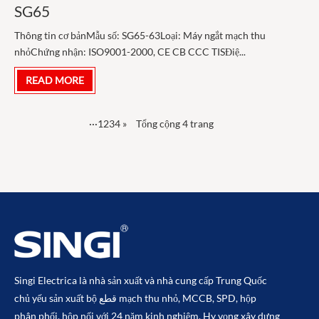
SG65
Thông tin cơ bảnMẫu số: SG65-63Loại: Máy ngắt mạch thu
nhỏChứng nhận: ISO9001-2000, CE CB CCC TISĐiệ...
READ MORE
···
1
2
3
4
»
Tổng cộng 4 trang
Singi Electrica là nhà sản xuất và nhà cung cấp Trung Quốc
chủ yếu sản xuất bộ قطع mạch thu nhỏ, MCCB, SPD, hộp
phân phối, hộp nối với 24 năm kinh nghiệm. Hy vọng xây dựng